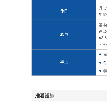
月に
休日
年間
基本給
遅出
給与
※3
・そ
家
手当
住
准看護師