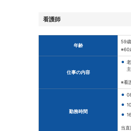
看護師
59
年齢
※6
仕事の内容
※看
0
1
勤務時間
1
当直