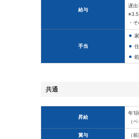
遅出
給与
※3
・そ
家
手当
住
共通
年1
昇給
（ベ
賞与
（前