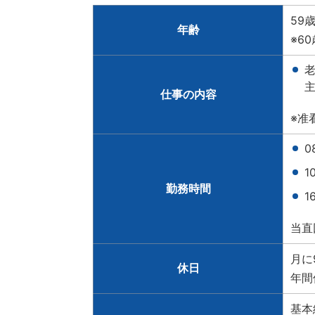
59
年齢
※6
仕事の内容
※准
0
1
勤務時間
1
当直
月に
休日
年間
基本給