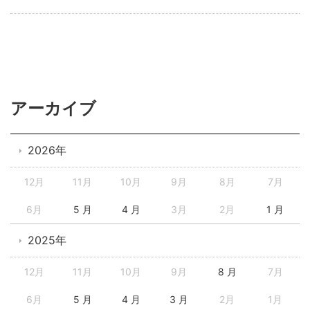
アーカイブ
2026年
12月
11月
10月
9月
8月
7月
6月
5 月
4 月
3月
2月
1 月
2025年
12月
11月
10月
9月
8 月
7月
6月
5 月
4 月
3 月
2月
1月