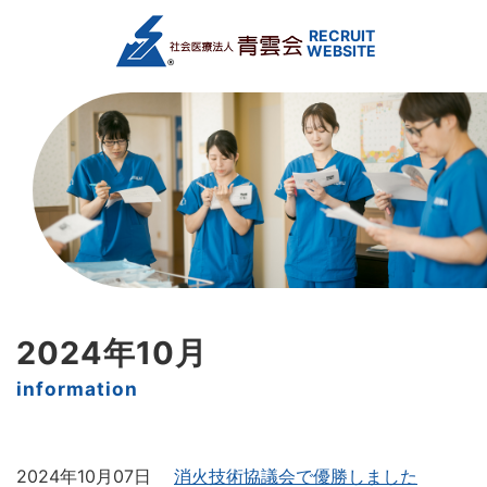
2024年10月
2024年10月07日
消火技術協議会で優勝しました